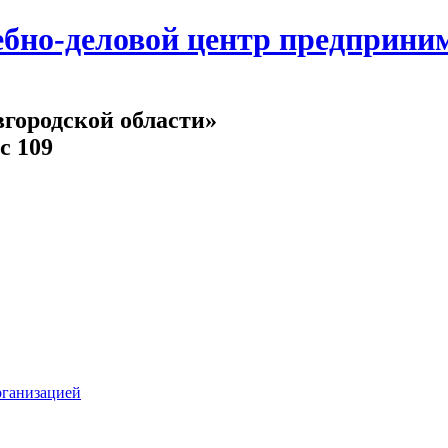
но-деловой центр предпринима
городской области»
с 109
рганизацией