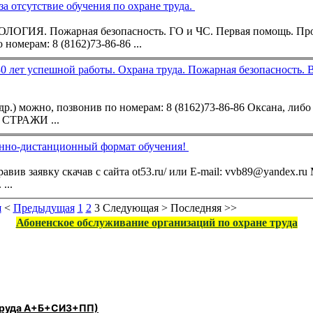
 отсутствие обучения по охране труда.
ЭКОЛОГИЯ. Пожарная безопасность. ГО и ЧС. Первая помощь. Пр
 номерам: 8
(8162)73-86-86
...
30 лет успешной работы. Охрана труда. Пожарная безопасность. 
др.) можно, позвонив по номерам: 8
(8162)73-86-86
Оксана, либо 
 СТРАЖИ ...
-дистанционный формат обучения!
авив заявку скачав с сайта ot53.ru/ или E-mail: vvb89@yandex.r
...
я
<
Предыдущая
1
2
3
Следующая
>
Последняя
>>
Абоненское обслуживание организаций по охране труда
 труда А+Б+СИЗ+ПП)