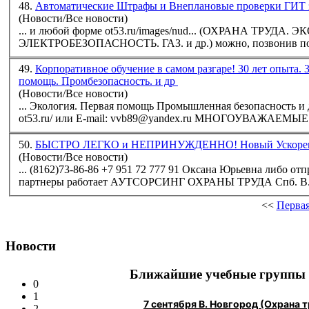
48.
Автоматические Штрафы и Внеплановые проверки ГИТ за
(Новости/Все новости)
... и любой форме ot53.ru/images/nud... (ОХРАНА ТРУДА. 
ЭЛЕКТРОБЕЗОПАСНОСТЬ. ГАЗ. и др.) можно, позвонив по
49.
Корпоративное обучение в самом разгаре! 30 лет опыта. 
помощь. Промбезопасность. и др
(Новости/Все новости)
... Экология. Первая помощь Промышленная безопасность и 
ot53.ru/ или E-mail: vvb89@yandex.ru МНОГОУВАЖАЕМЫЕ
50.
БЫСТРО ЛЕГКО и НЕПРИНУЖДЕННО! Новый Ускоренно
(Новости/Все новости)
...
(8162)73-86-86
+7 951 72 777 91 Оксана Юрьевна либо отпр
партнеры работает АУТСОРСИНГ ОХРАНЫ ТРУДА Спб. В. 
<<
Перва
Новости
Ближайшие учебные группы
0
1
7 сентября В. Новгород (Охрана
2