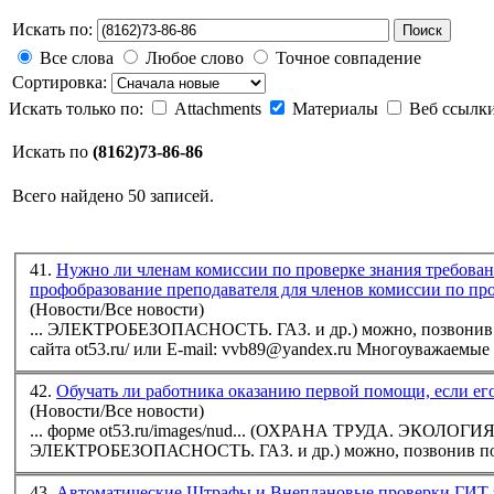
Искать по:
Поиск
Все слова
Любое слово
Точное совпадение
Сортировка:
Искать только по:
Attachments
Материалы
Веб ссылк
Искать по
(8162)73-86-86
Всего найдено 50 записей.
41.
Нужно ли членам комиссии по проверке знания требова
профобразование преподавателя для членов комиссии по пр
(Новости/Все новости)
... ЭЛЕКТРОБЕЗОПАСНОСТЬ. ГАЗ. и др.) можно, позвонив 
сайта ot53.ru/ или E-mail: vvb89@yandex.ru Мн
42.
Обучать ли работника оказанию первой помощи, если ег
(Новости/Все новости)
... форме ot53.ru/images/nud... (ОХРАНА ТРУДА. ЭКОЛОГИЯ
ЭЛЕКТРОБЕЗОПАСНОСТЬ. ГАЗ. и др.) можно, позвонив по
43.
Автоматические Штрафы и Внеплановые проверки ГИТ за