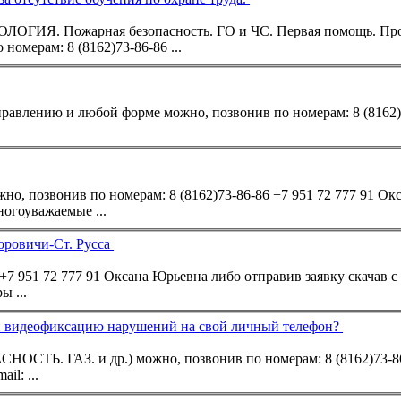
ЭКОЛОГИЯ. Пожарная безопасность. ГО и ЧС. Первая помощь. Пр
 номерам: 8
(8162)73-86-86
...
 направлению и любой форме можно, позвонив по номерам: 8
(8162
но, позвонив по номерам: 8
(8162)73-86-86
+7 951 72 777 91 Ок
чав с сайта ot53.ru/ или E-mail: vvb89@yandex.ru Многоуважаемые ...
оровичи-Ст. Русса
+7 951 72 777 91 Оксана Юрьевна либо отправив заявку скачав с с
 ...
- и видеофиксацию нарушений на свой личный телефон?
НОСТЬ. ГАЗ. и др.) можно, позвонив по номерам: 8
(8162)73-8
il: ...