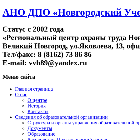
АНО ДПО «Новгородский Учеб
Статус c 2002 года
«Региональный центр охраны труда Нов
Великий Новгород, ул.Яковлева, 13, офи
Тел/факс: 8 (8162) 73 86 86
E-mail: vvb89@yandex.ru
Меню сайта
Главная страница
О нас
О центре
История
Контакты
Сведения об образовательной организации
Структура и органы управления образовательной о
Документы
Образование
Руководство. Педагогический состав