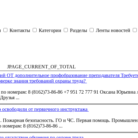
и
Контакты
Категории
Разделы
Ленты новостей
JPAGE_CURRENT_OF_TOTAL
ний ОТ дополнительное профобразование преподавателя Требует
оверке знания требований охраны труда?
по номерам: 8
(8162)73-86-86
+7 951 72 777 91 Оксана Юрьевна л
огоуважаемые Друзья ...
о освободили от первичного инструктажа
. Пожарная безопасность. ГО и ЧС. Первая помощь. Промышленн
 номерам: 8
(8162)73-86-86
...
 отсутствие обучения по охране труда.