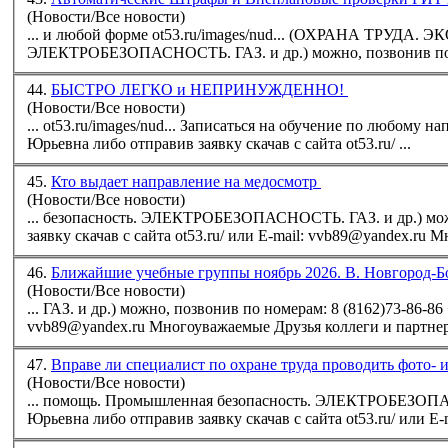
(Новости/Все новости)
... и любой форме ot53.ru/images/nud... (ОХРАНА ТРУДА. 
ЭЛЕКТРОБЕЗОПАСНОСТЬ. ГАЗ. и др.) можно, позвонив по
44.
БЫСТРО ЛЕГКО и НЕПРИНУЖДЕННО!
(Новости/Все новости)
... ot53.ru/images/nud... Записаться на обучение по любому
Юрьевна либо отправив заявку скачав с сайта ot53.ru/ ...
45.
Кто выдает направление на медосмотр
(Новости/Все новости)
... безопасность. ЭЛЕКТРОБЕЗОПАСНОСТЬ. ГАЗ. и др.) мож
заявку ска
46.
Ближайшие учебные группы ноябрь 2026. В. Новгород-Б
(Новости/Все новости)
... ГАЗ. и др.) можно, позвонив по номерам: 8
(8162)73-86-86
vvb89@yandex.ru Многоуважаемые Друзья коллеги и партнеры
47.
Вправе ли специалист по охране труда проводить фото
(Новости/Все новости)
... помощь. Промышленная безопасность. ЭЛЕКТРОБЕЗОПАС
Юрьевна либо отправив заявку скачав с сайта ot53.ru/ или E-ma