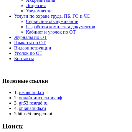
Аккредитация
Лицензия
Уведомление
Услуги по охране труда, ПБ, ГО и ЧС
Сервисное обслуживание
Разработка комплекта документов
Кабинет и уголок по ОТ
Журналы по ОТ
Плакаты по ОТ
Видеоинструкции
Уголок по ОТ
Контакты
Полезные ссылки
1.
rosmintrud.ru
2.
онлайнинспекция.рф
3.
git53.rostrud.ru
4.
ohranatruda.ru
5.https://t.me/geroiot
Поиск