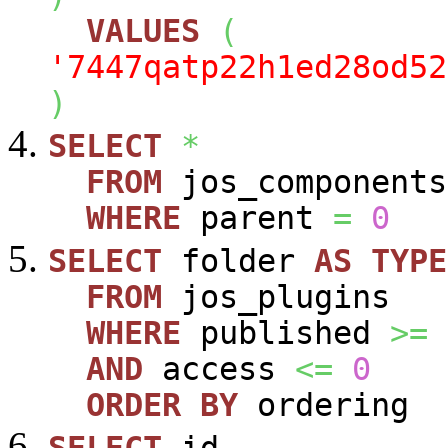
VALUES
(
'7447qatp22h1ed28od52
)
SELECT
*
FROM
jos_components
WHERE
parent
=
0
SELECT
folder
AS
TYPE
FROM
jos_plugins
WHERE
published
>=
AND
access
<=
0
ORDER
BY
ordering