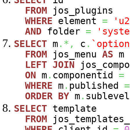
SELECT
id
FROM
jos_plugins
WHERE
element
=
'u2
AND
folder
=
'syste
SELECT
m
.*,
c
.
`option
FROM
jos_menu
AS
m
LEFT
JOIN
jos_comp
ON
m
.
componentid
=
WHERE
m
.
published
=
ORDER
BY
m
.
sublevel
SELECT
template
FROM
jos_templates_
WHERE
client_id
=
0