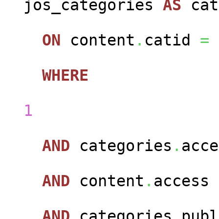
jos_categories
AS
cat
ON
content
.
catid
=
WHERE
con
1
AND
categories
.
acc
AND
content
.
access
AND
categories
.
pub