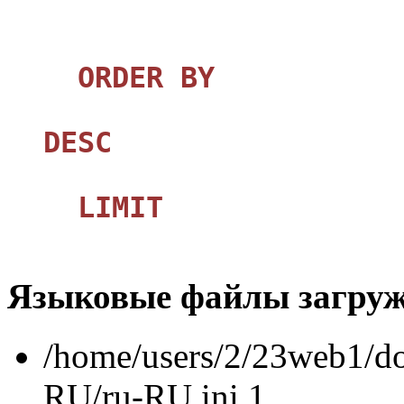
ORDER
BY
con
DESC
LIMIT
Языковые файлы загру
/home/users/2/23web1/do
RU/ru-RU.ini 1