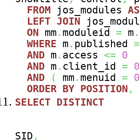
FROM
jos_modules
AS
LEFT
JOIN
jos_modu
ON
mm
.
moduleid
=
m
.
WHERE
m
.
published
=
AND
m
.
access
<=
0
AND
m
.
client_id
=
0
AND
(
mm
.
menuid
=
0
ORDER
BY
POSITION
,
SELECT
DISTINCT
SID
,