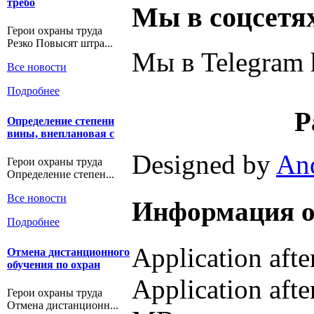
требо
Мы в соцсетя
Герои охраны труда
Резко Повысят штра...
Мы в Telegram h
Все новости
Подробнее
Р
Определение степени
вины, внеплановая с
Designed by
An
Герои охраны труда
Определение степен...
Все новости
Информация о
Подробнее
Application aft
Отмена дистанционного
обучения по охран
Application afte
Герои охраны труда
Отмена дистанционн...