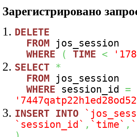
Зарегистрировано запрос
DELETE
FROM
jos_session
WHERE
(
TIME
<
'178
SELECT
*
FROM
jos_session
WHERE
session_id
=
'7447qatp22h1ed28od52
INSERT
INTO
`jos_sess
`session_id`
,
`time`
,
`
)