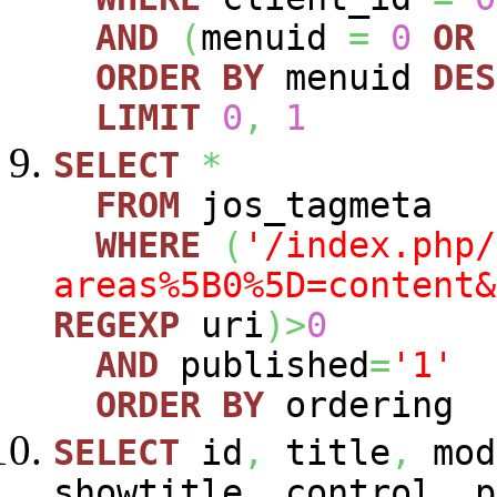
AND
(
menuid
=
0
OR
ORDER
BY
menuid
DES
LIMIT
0
,
1
SELECT
*
FROM
jos_tagmeta
WHERE
(
'/index.php/
areas%5B0%5D=content&
REGEXP
uri
)
>
0
AND
published
=
'1'
ORDER
BY
ordering
SELECT
id
,
title
,
mod
showtitle
,
control
,
p