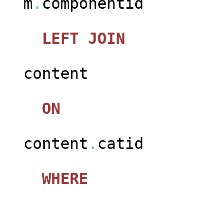
m
.
componentid
LEFT
JOIN
jos_c
content
ON
content
.
catid
WHERE