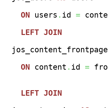
ON
users
.
id
=
conte
LEFT
JOIN
jos_content_frontpag
ON
content
.
id
=
fro
LEFT
JOIN