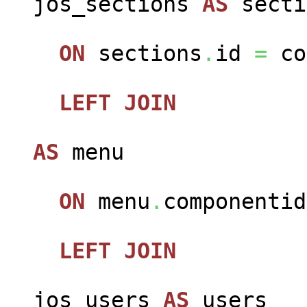
jos_sections
AS
secti
ON
sections
.
id
=
co
LEFT
JOIN
jos
AS
menu
ON
menu
.
componenti
LEFT
JOIN
jos_users
AS
users