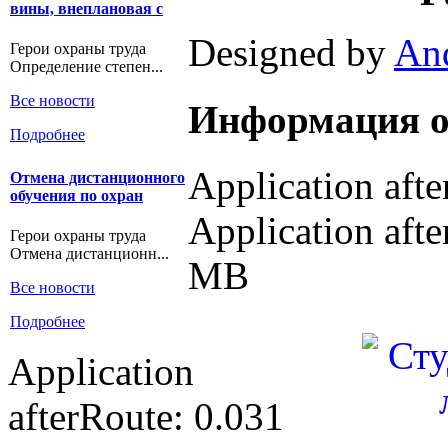
вины, внеплановая с
Designed by
An
Герои охраны труда
Определение степен...
Все новости
Информация о
Подробнее
Application aft
Отмена дистанционного
обучения по охран
Application afte
Герои охраны труда
Отмена дистанционн...
MB
Все новости
Подробнее
Application
afterRoute: 0.031