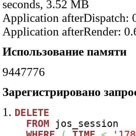
seconds, 3.52 MB
Application afterDispatch:
Application afterRender: 0
Использование памяти
9447776
Зарегистрировано запрос
DELETE
FROM
jos_session
WHERE
(
TIME
<
'178