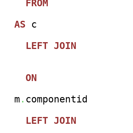
FROM
jos_ca
AS
c
LEFT
JOIN
jos_
ON
m
.
componentid
LEFT
JOIN
jos_c