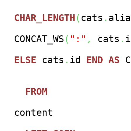
CHAR_LENGTH
(
cats
.
alia
CONCAT_WS
(
":"
,
cats
.
i
ELSE
cats
.
id
END
AS
FROM
jos_c
content