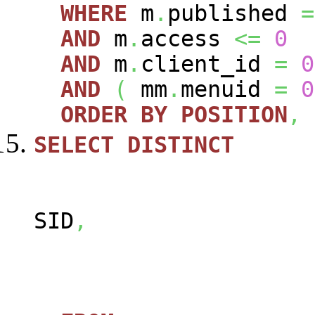
WHERE
m
.
published
=
AND
m
.
access
<=
0
AND
m
.
client_id
=
0
AND
(
mm
.
menuid
=
0
ORDER
BY
POSITION
,
SELECT
DISTINCT
SID
,