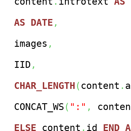
content
.
introtext
AS
con
AS
DATE
,
cont
images
,
con
IID
,
CHAR_LENGTH
(
content
.
a
CONCAT_WS
(
":"
,
conten
ELSE
content
.
id
END
A