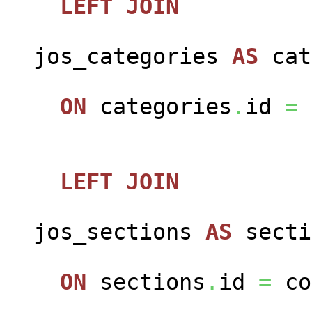
LEFT
JOIN
jos_categories
AS
cat
ON
categories
.
id
=
LEFT
JOIN
jos_sections
AS
secti
ON
sections
.
id
=
co