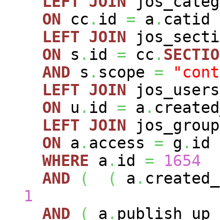
LEFT
JOIN
jos_cate
ON
cc
.
id
=
a
.
catid
LEFT
JOIN
jos_sect
ON
s
.
id
=
cc
.
SECTIO
AND
s
.
scope
=
"cont
LEFT
JOIN
jos_user
ON
u
.
id
=
a
.
created
LEFT
JOIN
jos_grou
ON
a
.
access
=
g
.
id
WHERE
a
.
id
=
1654
AND
(
(
a
.
created
1
AND
(
a
.
publish_up