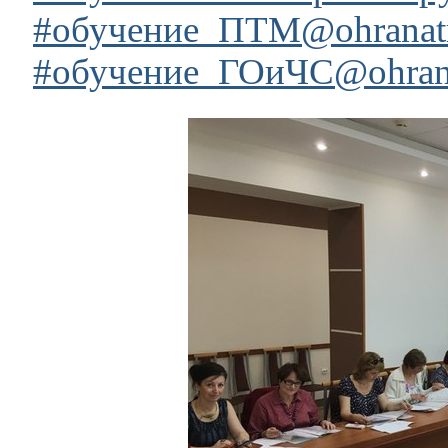
#обучение_ПТМ@ohranat
#обучение_ГОиЧС@ohran