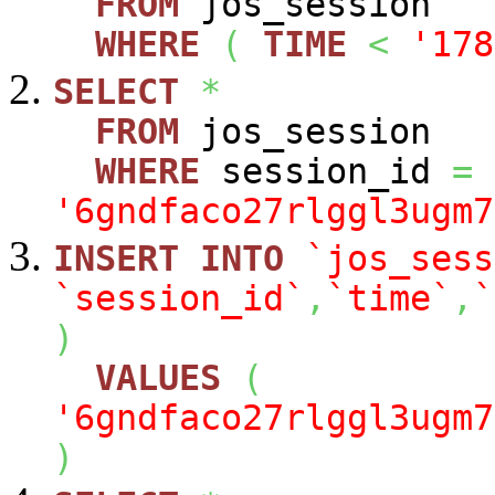
FROM
jos_session
WHERE
(
TIME
<
'178
SELECT
*
FROM
jos_session
WHERE
session_id
=
'6gndfaco27rlggl3ugm7
INSERT
INTO
`jos_sess
`session_id`
,
`time`
,
`
)
VALUES
(
'6gndfaco27rlggl3ugm7
)