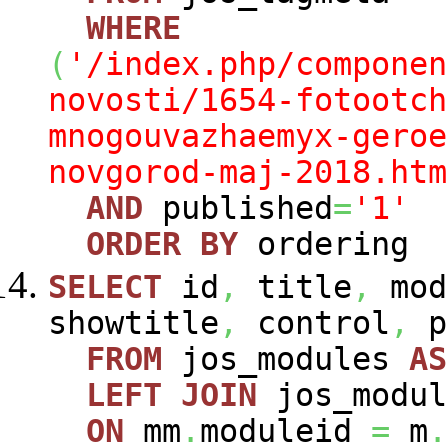
WHERE
(
'/index.php/componen
novosti/1654-fotootch
mnogouvazhaemyx-geroe
novgorod-maj-2018.htm
AND
published
=
'1'
ORDER
BY
ordering
SELECT
id
,
title
,
mod
showtitle
,
control
,
p
FROM
jos_modules
AS
LEFT
JOIN
jos_modu
ON
mm
.
moduleid
=
m
.