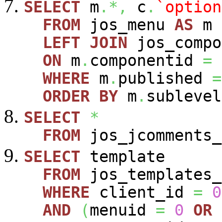
SELECT
m
.*,
c
.
`option
FROM
jos_menu
AS
m
LEFT
JOIN
jos_comp
ON
m
.
componentid
=
WHERE
m
.
published
=
ORDER
BY
m
.
sublevel
SELECT
*
FROM
jos_jcomments_
SELECT
template
FROM
jos_templates_
WHERE
client_id
=
0
AND
(
menuid
=
0
OR