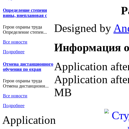
Р
Определение степени
вины, внеплановая с
Designed by
An
Герои охраны труда
Определение степен...
Все новости
Информация о
Подробнее
Application aft
Отмена дистанционного
обучения по охран
Application afte
Герои охраны труда
Отмена дистанционн...
MB
Все новости
Подробнее
Application