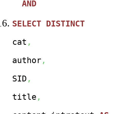
AND
SELECT
DISTINCT
ca
cat
,
us
author
,
ca
SID
,
con
title
,