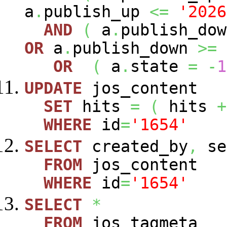
a
.
publish_up
<=
'2026
AND
(
a
.
publish_do
OR
a
.
publish_down
>=
OR
(
a
.
state
=
-
1
UPDATE
jos_content
SET
hits
=
(
hits
+
WHERE
id
=
'1654'
SELECT
created_by
,
se
FROM
jos_content
WHERE
id
=
'1654'
SELECT
*
FROM
jos_tagmeta