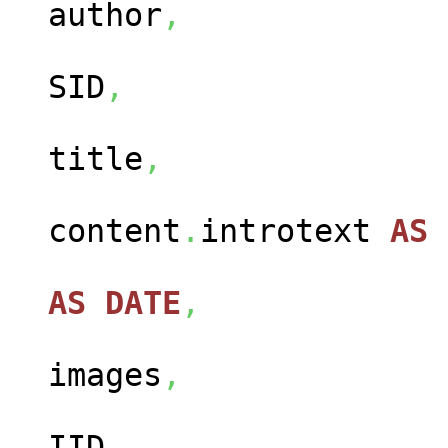
author
,
ca
SID
,
con
title
,
content
.
introtext
AS
con
AS
DATE
,
cont
images
,
con
IID
,