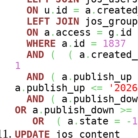
ON
u
.
id
=
a
.
created
LEFT
JOIN
jos_grou
ON
a
.
access
=
g
.
id
WHERE
a
.
id
=
1837
AND
(
(
a
.
created
1
AND
(
a
.
publish_up
a
.
publish_up
<=
'2026
AND
(
a
.
publish_do
OR
a
.
publish_down
>=
OR
(
a
.
state
=
-
1
UPDATE
jos_content