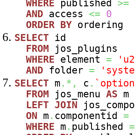
WHERE
published
>=
AND
access
<=
0
ORDER
BY
ordering
SELECT
id
FROM
jos_plugins
WHERE
element
=
'u2
AND
folder
=
'syste
SELECT
m
.*,
c
.
`option
FROM
jos_menu
AS
m
LEFT
JOIN
jos_comp
ON
m
.
componentid
=
WHERE
m
.
published
=