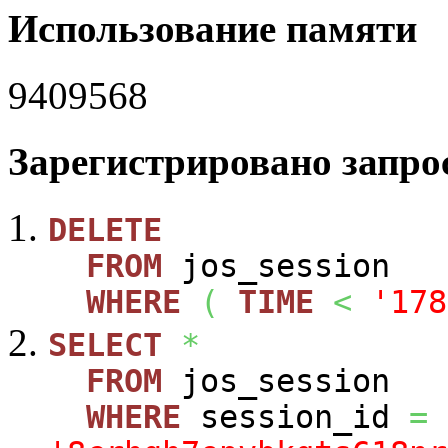
Использование памяти
9409568
Зарегистрировано запрос
DELETE
FROM
jos_session
WHERE
(
TIME
<
'178
SELECT
*
FROM
jos_session
WHERE
session_id
=