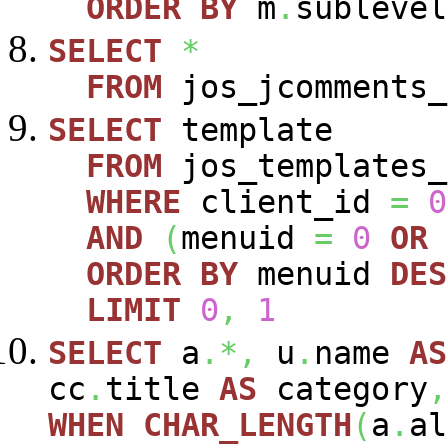
ORDER
BY
m
.
sublevel
SELECT
*
FROM
jos_jcomments_
SELECT
template
FROM
jos_templates_
WHERE
client_id
=
0
AND
(
menuid
=
0
OR
ORDER
BY
menuid
DES
LIMIT
0
,
1
SELECT
a
.*,
u
.
name
AS
cc
.
title
AS
category
,
WHEN
CHAR_LENGTH
(
a
.
al