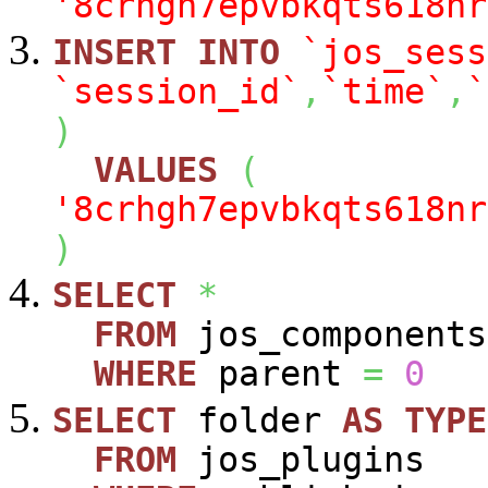
'8crhgh7epvbkqts618nr
INSERT
INTO
`jos_sess
`session_id`
,
`time`
,
`
)
VALUES
(
'8crhgh7epvbkqts618nr
)
SELECT
*
FROM
jos_components
WHERE
parent
=
0
SELECT
folder
AS
TYPE
FROM
jos_plugins