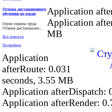
Application aft
Отмена дистанционного
обучения по охран
Application afte
Герои охраны труда
Отмена дистанционн...
MB
Все новости
Подробнее
Application
afterRoute: 0.031
seconds, 3.55 MB
Application afterDispatch:
Application afterRender: 0