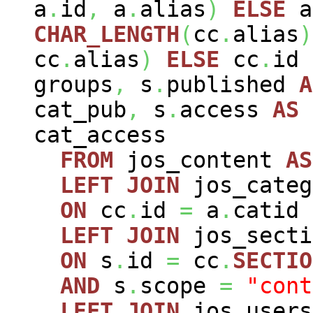
a
.
id
,
a
.
alias
)
ELSE
a
CHAR_LENGTH
(
cc
.
alias
)
cc
.
alias
)
ELSE
cc
.
id
groups
,
s
.
published
A
cat_pub
,
s
.
access
AS
cat_access
FROM
jos_content
AS
LEFT
JOIN
jos_cate
ON
cc
.
id
=
a
.
catid
LEFT
JOIN
jos_sect
ON
s
.
id
=
cc
.
SECTIO
AND
s
.
scope
=
"cont
LEFT
JOIN
jos_user