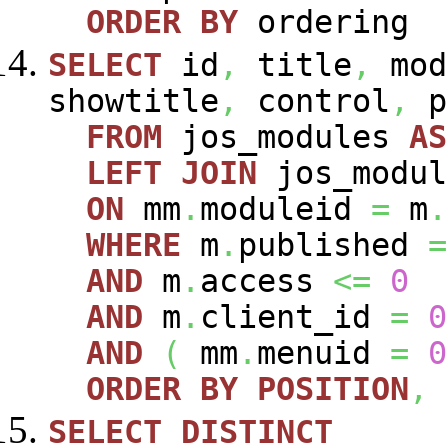
ORDER
BY
ordering
SELECT
id
,
title
,
mod
showtitle
,
control
,
p
FROM
jos_modules
AS
LEFT
JOIN
jos_modu
ON
mm
.
moduleid
=
m
.
WHERE
m
.
published
=
AND
m
.
access
<=
0
AND
m
.
client_id
=
0
AND
(
mm
.
menuid
=
0
ORDER
BY
POSITION
,
SELECT
DISTINCT