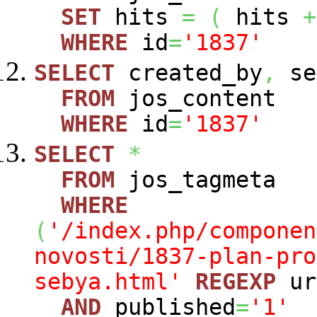
SET
hits
=
(
hits
+
WHERE
id
=
'1837'
SELECT
created_by
,
se
FROM
jos_content
WHERE
id
=
'1837'
SELECT
*
FROM
jos_tagmeta
WHERE
(
'/index.php/componen
novosti/1837-plan-pro
sebya.html'
REGEXP
ur
AND
published
=
'1'