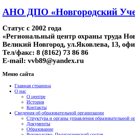
АНО ДПО «Новгородский Учеб
Статус c 2002 года
«Региональный центр охраны труда Нов
Великий Новгород, ул.Яковлева, 13, офи
Тел/факс: 8 (8162) 73 86 86
E-mail: vvb89@yandex.ru
Меню сайта
Главная страница
О нас
О центре
История
Контакты
Сведения об образовательной организации
Структура и органы управления образовательной о
Документы
Образование
Руководство. Педагогический состав