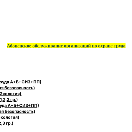
Абоненское обслуживание организаций по охране труда
 труда А+Б+СИЗ+ПП)
ая безопасность)
 Экология)
,2,3 гр.)
труда А+Б+СИЗ+ПП)
ая безопасность)
Экология)
,3 гр.)