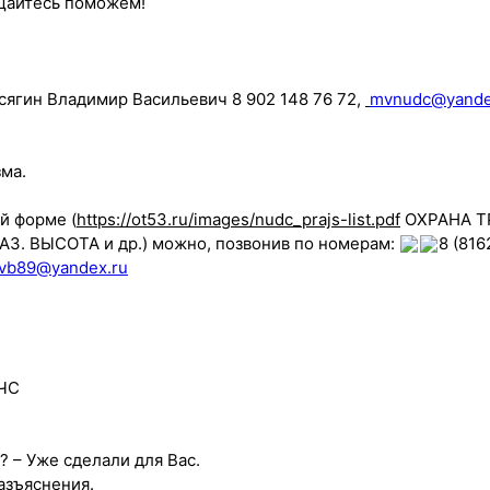
ащайтесь поможем!
ягин Владимир Васильевич 8 902 148 76 72,
mvnudc@yande
ма.
й форме (
https://ot53.ru/images/nudc_prajs-list.pdf
ОХРАНА ТР
. ВЫСОТА и др.) можно, позвонив по номерам:
8 (81
vb89@yandex.ru
 ЧС
 – Уже сделали для Вас.
азъяснения.