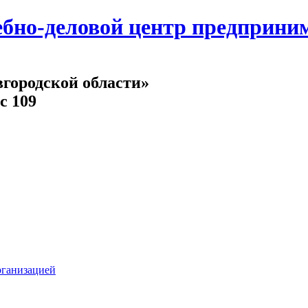
но-деловой центр предпринима
городской области»
с 109
рганизацией