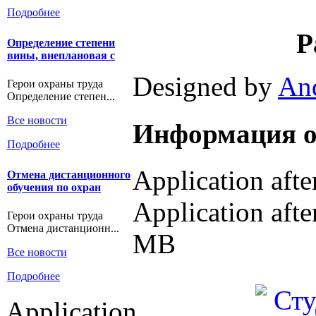
Подробнее
Р
Определение степени
вины, внеплановая с
Designed by
An
Герои охраны труда
Определение степен...
Все новости
Информация о
Подробнее
Application aft
Отмена дистанционного
обучения по охран
Application afte
Герои охраны труда
Отмена дистанционн...
MB
Все новости
Подробнее
Application