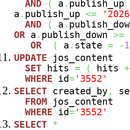
AND
(
a
.
publish_up
a
.
publish_up
<=
'2026
AND
(
a
.
publish_do
OR
a
.
publish_down
>=
OR
(
a
.
state
=
-
1
UPDATE
jos_content
SET
hits
=
(
hits
+
WHERE
id
=
'3552'
SELECT
created_by
,
se
FROM
jos_content
WHERE
id
=
'3552'
SELECT
*