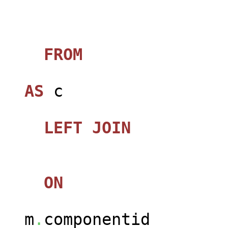
FROM
jos_ca
AS
c
LEFT
JOIN
jos_
ON
m
.
componentid