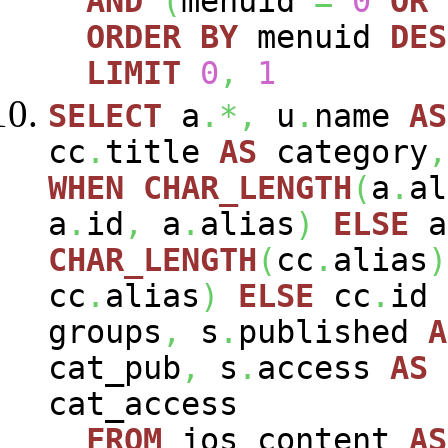
AND
(
menuid
=
0
OR
ORDER
BY
menuid
DES
LIMIT
0
,
1
SELECT
a
.*,
u
.
name
AS
cc
.
title
AS
category
,
WHEN
CHAR_LENGTH
(
a
.
al
a
.
id
,
a
.
alias
)
ELSE
a
CHAR_LENGTH
(
cc
.
alias
)
cc
.
alias
)
ELSE
cc
.
id
groups
,
s
.
published
A
cat_pub
,
s
.
access
AS
cat_access
FROM
jos_content
AS