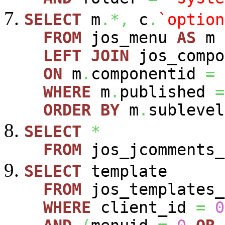
SELECT
m
.*,
c
.
`option
FROM
jos_menu
AS
m
LEFT
JOIN
jos_comp
ON
m
.
componentid
=
WHERE
m
.
published
=
ORDER
BY
m
.
sublevel
SELECT
*
FROM
jos_jcomments_
SELECT
template
FROM
jos_templates_
WHERE
client_id
=
0