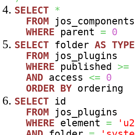
SELECT
*
FROM
jos_components
WHERE
parent
=
0
SELECT
folder
AS
TYPE
FROM
jos_plugins
WHERE
published
>=
AND
access
<=
0
ORDER
BY
ordering
SELECT
id
FROM
jos_plugins
WHERE
element
=
'u2
AND
folder
=
'syste