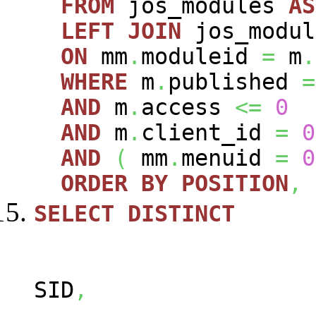
FROM
jos_modules
AS
LEFT
JOIN
jos_modu
ON
mm
.
moduleid
=
m
.
WHERE
m
.
published
=
AND
m
.
access
<=
0
AND
m
.
client_id
=
0
AND
(
mm
.
menuid
=
0
ORDER
BY
POSITION
,
SELECT
DISTINCT
SID
,