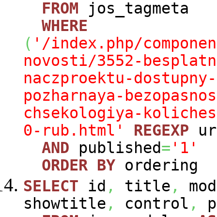
FROM
jos_tagmeta
WHERE
(
'/index.php/componen
novosti/3552-besplatn
naczproektu-dostupny-
pozharnaya-bezopasnos
chsekologiya-koliches
0-rub.html'
REGEXP
ur
AND
published
=
'1'
ORDER
BY
ordering
SELECT
id
,
title
,
mod
showtitle
,
control
,
p