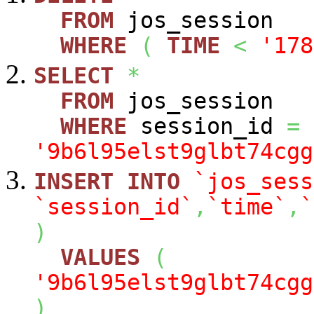
FROM
jos_session
WHERE
(
TIME
<
'178
SELECT
*
FROM
jos_session
WHERE
session_id
=
'9b6l95elst9glbt74cgg
INSERT
INTO
`jos_sess
`session_id`
,
`time`
,
`
)
VALUES
(
'9b6l95elst9glbt74cgg
)