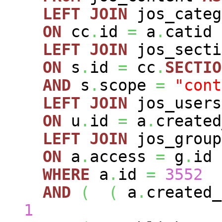
LEFT
JOIN
jos_cate
ON
cc
.
id
=
a
.
catid
LEFT
JOIN
jos_sect
ON
s
.
id
=
cc
.
SECTIO
AND
s
.
scope
=
"cont
LEFT
JOIN
jos_user
ON
u
.
id
=
a
.
created
LEFT
JOIN
jos_grou
ON
a
.
access
=
g
.
id
WHERE
a
.
id
=
3552
AND
(
(
a
.
created
1