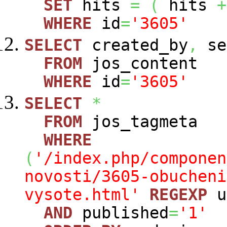
SET
hits
=
(
hits
+
WHERE
id
=
'3605'
SELECT
created_by
,
se
FROM
jos_content
WHERE
id
=
'3605'
SELECT
*
FROM
jos_tagmeta
WHERE
(
'/index.php/componen
novosti/3605-obucheni
vysote.html'
REGEXP
u
AND
published
=
'1'