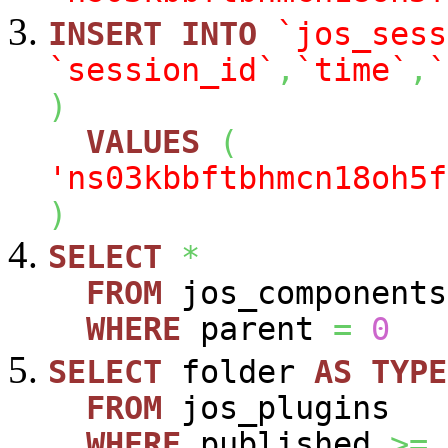
INSERT
INTO
`jos_sess
`session_id`
,
`time`
,
`
)
VALUES
(
'ns03kbbftbhmcn18oh5f
)
SELECT
*
FROM
jos_components
WHERE
parent
=
0
SELECT
folder
AS
TYPE
FROM
jos_plugins
WHERE
published
>=