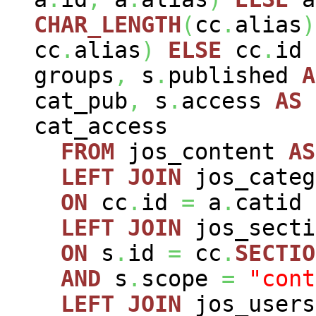
CHAR_LENGTH
(
cc
.
alias
)
cc
.
alias
)
ELSE
cc
.
id
groups
,
s
.
published
A
cat_pub
,
s
.
access
AS
cat_access
FROM
jos_content
AS
LEFT
JOIN
jos_cate
ON
cc
.
id
=
a
.
catid
LEFT
JOIN
jos_sect
ON
s
.
id
=
cc
.
SECTIO
AND
s
.
scope
=
"cont
LEFT
JOIN
jos_user