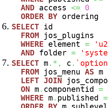
AND
access
<=
0
ORDER
BY
ordering
SELECT
id
FROM
jos_plugins
WHERE
element
=
'u2
AND
folder
=
'syste
SELECT
m
.*,
c
.
`option
FROM
jos_menu
AS
m
LEFT
JOIN
jos_comp
ON
m
.
componentid
=
WHERE
m
.
published
=
ORDER
BY
m
.
sublevel