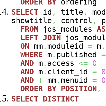
ORDER
BY
ordering
SELECT
id
,
title
,
mod
showtitle
,
control
,
p
FROM
jos_modules
AS
LEFT
JOIN
jos_modu
ON
mm
.
moduleid
=
m
.
WHERE
m
.
published
=
AND
m
.
access
<=
0
AND
m
.
client_id
=
0
AND
(
mm
.
menuid
=
0
ORDER
BY
POSITION
,
SELECT
DISTINCT