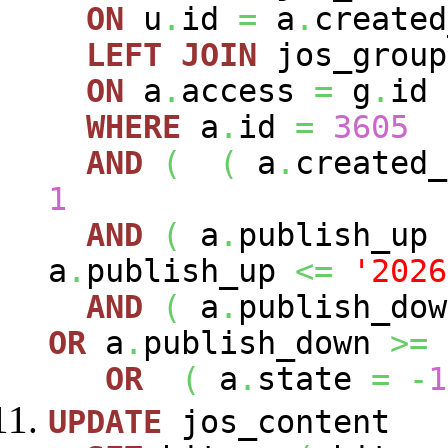
ON
u
.
id
=
a
.
created
LEFT
JOIN
jos_grou
ON
a
.
access
=
g
.
id
WHERE
a
.
id
=
3605
AND
(
(
a
.
created
1
AND
(
a
.
publish_up
a
.
publish_up
<=
'2026
AND
(
a
.
publish_do
OR
a
.
publish_down
>=
OR
(
a
.
state
=
-
1
UPDATE
jos_content