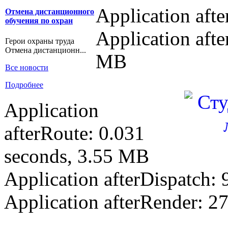
Application aft
Отмена дистанционного
обучения по охран
Application afte
Герои охраны труда
Отмена дистанционн...
MB
Все новости
Подробнее
Application
afterRoute: 0.031
seconds, 3.55 MB
Application afterDispatch:
Application afterRender: 2