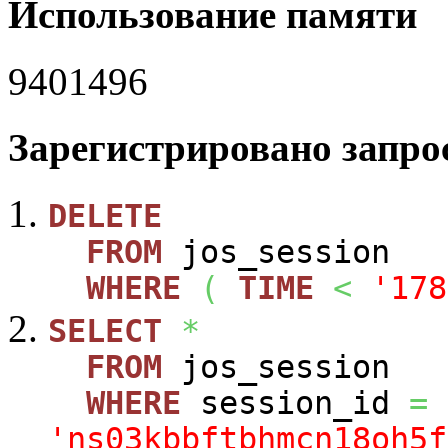
Использование памяти
9401496
Зарегистрировано запрос
DELETE
FROM
jos_session
WHERE
(
TIME
<
'178
SELECT
*
FROM
jos_session
WHERE
session_id
=
'ns03kbbftbhmcn18oh5f