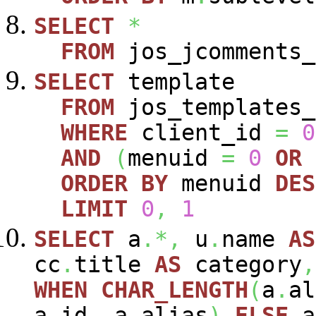
SELECT
*
FROM
jos_jcomments_
SELECT
template
FROM
jos_templates_
WHERE
client_id
=
0
AND
(
menuid
=
0
OR
ORDER
BY
menuid
DES
LIMIT
0
,
1
SELECT
a
.*,
u
.
name
AS
cc
.
title
AS
category
,
WHEN
CHAR_LENGTH
(
a
.
al
a
.
id
,
a
.
alias
)
ELSE
a