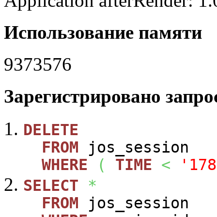
Application afterRender: 1
Использование памяти
9373576
Зарегистрировано запрос
DELETE
FROM
jos_session
WHERE
(
TIME
<
'178
SELECT
*
FROM
jos_session