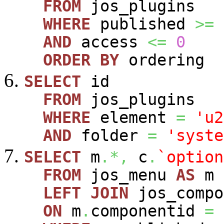
FROM
jos_plugins
WHERE
published
>=
AND
access
<=
0
ORDER
BY
ordering
SELECT
id
FROM
jos_plugins
WHERE
element
=
'u2
AND
folder
=
'syste
SELECT
m
.*,
c
.
`option
FROM
jos_menu
AS
m
LEFT
JOIN
jos_comp
ON
m
.
componentid
=