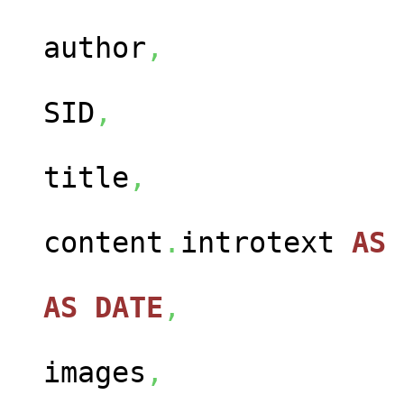
us
author
,
ca
SID
,
con
title
,
content
.
introtext
AS
con
AS
DATE
,
cont
images
,