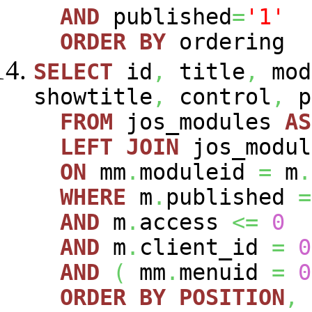
AND
published
=
'1'
ORDER
BY
ordering
SELECT
id
,
title
,
mod
showtitle
,
control
,
p
FROM
jos_modules
AS
LEFT
JOIN
jos_modu
ON
mm
.
moduleid
=
m
.
WHERE
m
.
published
=
AND
m
.
access
<=
0
AND
m
.
client_id
=
0
AND
(
mm
.
menuid
=
0
ORDER
BY
POSITION
,