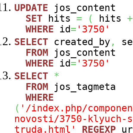
UPDATE
jos_content
SET
hits
=
(
hits
+
WHERE
id
=
'3750'
SELECT
created_by
,
se
FROM
jos_content
WHERE
id
=
'3750'
SELECT
*
FROM
jos_tagmeta
WHERE
(
'/index.php/componen
novosti/3750-klyuch-s
truda.html'
REGEXP
ur