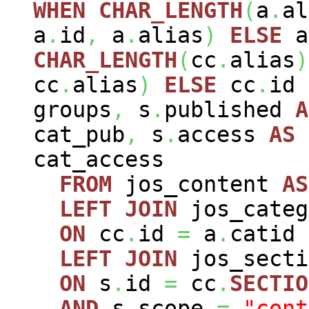
WHEN
CHAR_LENGTH
(
a
.
al
a
.
id
,
a
.
alias
)
ELSE
a
CHAR_LENGTH
(
cc
.
alias
)
cc
.
alias
)
ELSE
cc
.
id
groups
,
s
.
published
A
cat_pub
,
s
.
access
AS
cat_access
FROM
jos_content
AS
LEFT
JOIN
jos_cate
ON
cc
.
id
=
a
.
catid
LEFT
JOIN
jos_sect
ON
s
.
id
=
cc
.
SECTIO
AND
s
.
scope
=
"cont