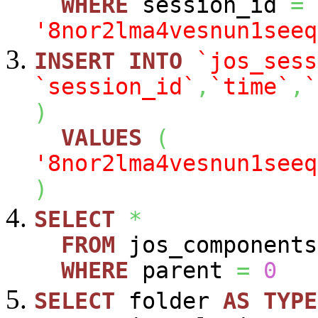
WHERE
session_id
=
'8nor2lma4vesnun1seeq
INSERT
INTO
`jos_sess
`session_id`
,
`time`
,
`
)
VALUES
(
'8nor2lma4vesnun1seeq
)
SELECT
*
FROM
jos_components
WHERE
parent
=
0
SELECT
folder
AS
TYPE