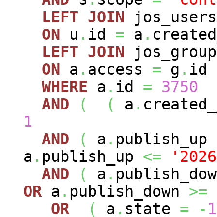
LEFT
JOIN
jos_user
ON
u
.
id
=
a
.
created
LEFT
JOIN
jos_grou
ON
a
.
access
=
g
.
id
WHERE
a
.
id
=
3750
AND
(
(
a
.
created
1
AND
(
a
.
publish_up
a
.
publish_up
<=
'2026
AND
(
a
.
publish_do
OR
a
.
publish_down
>=
OR
(
a
.
state
=
-
1