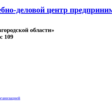
но-деловой центр предпринима
городской области»
с 109
рганизацией