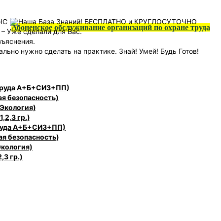
 ЧС
Наша База Знаний! БЕСПЛАТНО и КРУГЛОСУТОЧНО
Абоненское обслуживание организаций по охране труда
 – Уже сделали для Вас.
зъяснения.
ально нужно сделать на практике. Знай! Умей! Будь Готов!
 труда А+Б+СИЗ+ПП)
ая безопасность)
 Экология)
,2,3 гр.)
труда А+Б+СИЗ+ПП)
ая безопасность)
Экология)
,3 гр.)