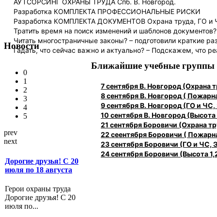
АУТСОРСИНГ ОХРАНЫ ТРУДА Спб. В. Новгород.
Разработка КОМПЛЕКТА ПРОФЕССИОНАЛЬНЫЕ РИСКИ
Разработка КОМПЛЕКТА ДОКУМЕНТОВ Охрана труда, ГО и
Тратить время на поиск изменений и шаблонов документов?
Читать многостраничные законы? – подготовили краткие ра
Новости
Гадать, что сейчас важно и актуально? – Подскажем, что ре
Ближайшие учебные группы
0
1
7 сентября В. Новгород (Охрана
2
8 сентября В. Новгород ( Пожарн
3
9 сентября В. Новгород (ГО и ЧС,
4
10 сентября В. Новгород (Высота 1
5
21 сентября Боровичи (Охрана 
prev
22 сеентября Боровичи ( Пожарн
next
23 сентября Боровичи (ГО и ЧС, 
24 сентября Боровичи (Высота 1,2
Дорогие друзья! С 20
июля по 18 августа
Герои охраны труда
Дорогие друзья! С 20
июля по...