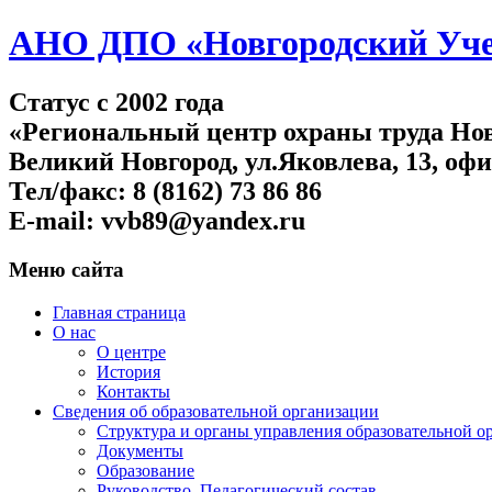
АНО ДПО «Новгородский Учеб
Статус c 2002 года
«Региональный центр охраны труда Нов
Великий Новгород, ул.Яковлева, 13, офи
Тел/факс: 8 (8162) 73 86 86
E-mail: vvb89@yandex.ru
Меню сайта
Главная страница
О нас
О центре
История
Контакты
Сведения об образовательной организации
Структура и органы управления образовательной о
Документы
Образование
Руководство. Педагогический состав