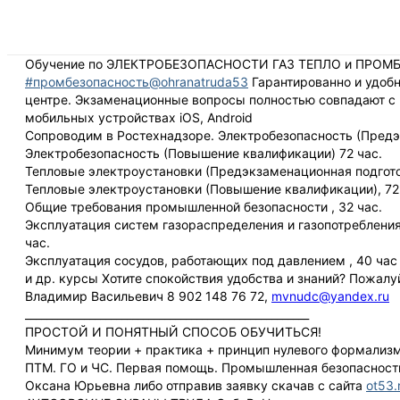
Обучение по ЭЛЕКТРОБЕЗОПАСНОСТИ ГАЗ ТЕПЛО и ПРО
#промбезопасность@ohranatruda53
Гарантированно и удобн
центре. Экзаменационные вопросы полностью совпадают с 
мобильных устройствах iOS, Android
Сопроводим в Ростехнадзоре. Электробезопасность (Предэк
Электробезопасность (Повышение квалификации) 72 час.
Тепловые электроустановки (Предэкзаменационная подготов
Тепловые электроустановки (Повышение квалификации), 72
Общие требования промышленной безопасности , 32 час.
Эксплуатация систем газораспределения и газопотребления 
час.
Эксплуатация сосудов, работающих под давлением , 40 час
и др. курсы Хотите спокойствия удобства и знаний? Пожал
Владимир Васильевич 8 902 148 76 72,
mvnudc@yandex.ru
_____________________________________________________
ПРОСТОЙ И ПОНЯТНЫЙ СПОСОБ ОБУЧИТЬСЯ!
Минимум теории + практика + принцип нулевого формализ
ПТМ. ГО и ЧС. Первая помощь. Промышленная безопасност
Оксана Юрьевна либо отправив заявку скачав с сайта
ot53.