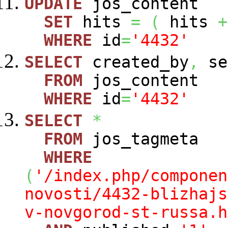
UPDATE
jos_content
SET
hits
=
(
hits
+
WHERE
id
=
'4432'
SELECT
created_by
,
se
FROM
jos_content
WHERE
id
=
'4432'
SELECT
*
FROM
jos_tagmeta
WHERE
(
'/index.php/componen
novosti/4432-blizhajs
v-novgorod-st-russa.h