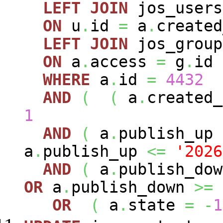
LEFT
JOIN
jos_user
ON
u
.
id
=
a
.
created
LEFT
JOIN
jos_grou
ON
a
.
access
=
g
.
id
WHERE
a
.
id
=
4432
AND
(
(
a
.
created
1
AND
(
a
.
publish_up
a
.
publish_up
<=
'2026
AND
(
a
.
publish_do
OR
a
.
publish_down
>=
OR
(
a
.
state
=
-
1