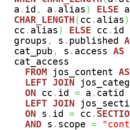
a
.
id
,
a
.
alias
)
ELSE
a
CHAR_LENGTH
(
cc
.
alias
)
cc
.
alias
)
ELSE
cc
.
id
groups
,
s
.
published
A
cat_pub
,
s
.
access
AS
cat_access
FROM
jos_content
AS
LEFT
JOIN
jos_cate
ON
cc
.
id
=
a
.
catid
LEFT
JOIN
jos_sect
ON
s
.
id
=
cc
.
SECTIO
AND
s
.
scope
=
"cont