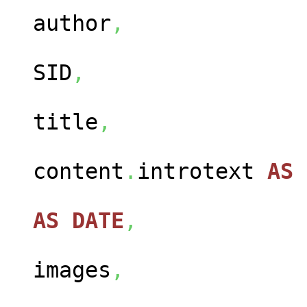
author
,
ca
SID
,
con
title
,
content
.
introtext
AS
con
AS
DATE
,
cont
images
,
con