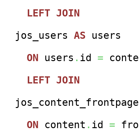
LEFT
JOIN
jos_users
AS
users
ON
users
.
id
=
conte
LEFT
JOIN
jos_content_frontpag
ON
content
.
id
=
fro