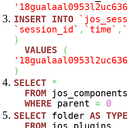
'18gualaal0953l2uc636
INSERT
INTO
`jos_sess
`session_id`
,
`time`
,
`
)
VALUES
(
'18gualaal0953l2uc636
)
SELECT
*
FROM
jos_components
WHERE
parent
=
0
SELECT
folder
AS
TYPE
FROM
jos_plugins