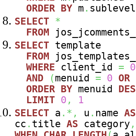
ORDER
BY
m
.
sublevel
SELECT
*
FROM
jos_jcomments_
SELECT
template
FROM
jos_templates_
WHERE
client_id
=
0
AND
(
menuid
=
0
OR
ORDER
BY
menuid
DES
LIMIT
0
,
1
SELECT
a
.*,
u
.
name
AS
cc
.
title
AS
category
,
WHEN
CHAR_LENGTH
(
a
.
al