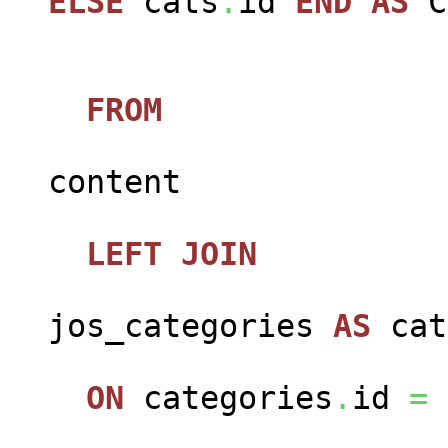
ELSE
cats
.
id
END
AS
FROM
jos_c
content
LEFT
JOIN
jos_categories
AS
cat
ON
categories
.
id
=