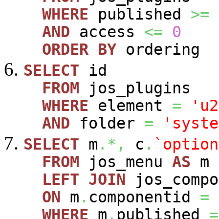
WHERE
published
>=
AND
access
<=
0
ORDER
BY
ordering
SELECT
id
FROM
jos_plugins
WHERE
element
=
'u2
AND
folder
=
'syste
SELECT
m
.*,
c
.
`option
FROM
jos_menu
AS
m
LEFT
JOIN
jos_comp
ON
m
.
componentid
=
WHERE
m
.
published
=