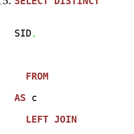
SELECT
DISTINCT
SID
,
FROM
jos_ca
AS
c
LEFT
JOIN
jos_