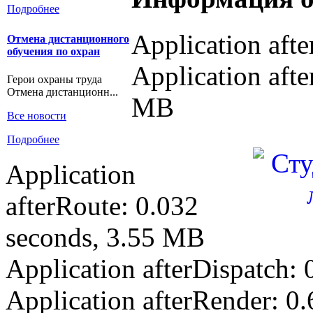
Подробнее
Application aft
Отмена дистанционного
обучения по охран
Application afte
Герои охраны труда
Отмена дистанционн...
MB
Все новости
Подробнее
Application
afterRoute: 0.032
seconds, 3.55 MB
Application afterDispatch:
Application afterRender: 0