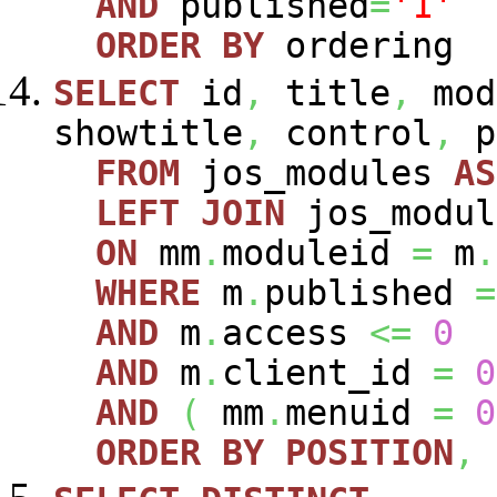
AND
published
=
'1'
ORDER
BY
ordering
SELECT
id
,
title
,
mod
showtitle
,
control
,
p
FROM
jos_modules
AS
LEFT
JOIN
jos_modu
ON
mm
.
moduleid
=
m
.
WHERE
m
.
published
=
AND
m
.
access
<=
0
AND
m
.
client_id
=
0
AND
(
mm
.
menuid
=
0
ORDER
BY
POSITION
,