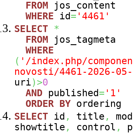
FROM
jos_content
WHERE
id
=
'4461'
SELECT
*
FROM
jos_tagmeta
WHERE
(
'/index.php/componen
novosti/4461-2026-05-
uri
)
>
0
AND
published
=
'1'
ORDER
BY
ordering
SELECT
id
,
title
,
mod
showtitle
,
control
,
p