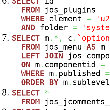
SELECT
id
FROM
jos_plugins
WHERE
element
=
'u2
AND
folder
=
'syste
SELECT
m
.*,
c
.
`option
FROM
jos_menu
AS
m
LEFT
JOIN
jos_comp
ON
m
.
componentid
=
WHERE
m
.
published
=
ORDER
BY
m
.
sublevel
SELECT
*
FROM
jos_jcomments_