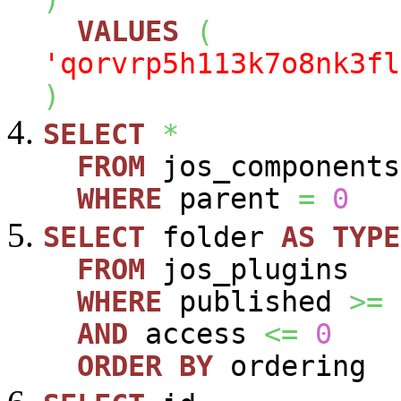
VALUES
(
'qorvrp5h113k7o8nk3fl
)
SELECT
*
FROM
jos_components
WHERE
parent
=
0
SELECT
folder
AS
TYPE
FROM
jos_plugins
WHERE
published
>=
AND
access
<=
0
ORDER
BY
ordering