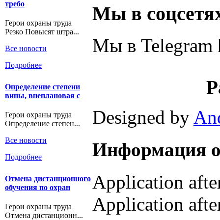
требо
Мы в соцсетя
Герои охраны труда
Резко Повысят штра...
Мы в Telegram h
Все новости
Подробнее
Р
Определение степени
вины, внеплановая с
Designed by
An
Герои охраны труда
Определение степен...
Все новости
Информация о
Подробнее
Application aft
Отмена дистанционного
обучения по охран
Application afte
Герои охраны труда
Отмена дистанционн...