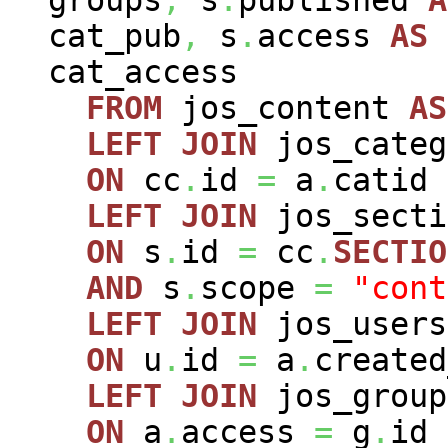
cat_pub
,
s
.
access
AS
cat_access
FROM
jos_content
AS
LEFT
JOIN
jos_cate
ON
cc
.
id
=
a
.
catid
LEFT
JOIN
jos_sect
ON
s
.
id
=
cc
.
SECTIO
AND
s
.
scope
=
"cont
LEFT
JOIN
jos_user
ON
u
.
id
=
a
.
created
LEFT
JOIN
jos_grou
ON
a
.
access
=
g
.
id