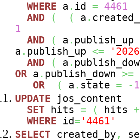
WHERE
a
.
id
=
4461
AND
(
(
a
.
created
1
AND
(
a
.
publish_up
a
.
publish_up
<=
'2026
AND
(
a
.
publish_do
OR
a
.
publish_down
>=
OR
(
a
.
state
=
-
1
UPDATE
jos_content
SET
hits
=
(
hits
+
WHERE
id
=
'4461'
SELECT
created_by
,
se