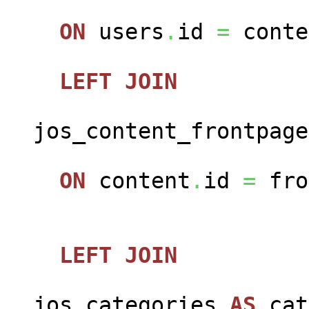
ON
users
.
id
=
conte
LEFT
JOIN
jos_content_frontpag
ON
content
.
id
=
fro
LEFT
JOIN
jos_categories
AS
cat