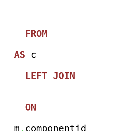
FROM
jos_ca
AS
c
LEFT
JOIN
jos_
ON
m
.
componentid