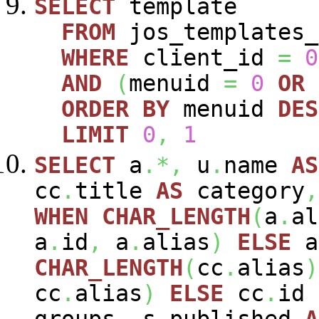
SELECT
template
FROM
jos_templates_
WHERE
client_id
=
0
AND
(
menuid
=
0
OR
ORDER
BY
menuid
DES
LIMIT
0
,
1
SELECT
a
.*,
u
.
name
AS
cc
.
title
AS
category
,
WHEN
CHAR_LENGTH
(
a
.
al
a
.
id
,
a
.
alias
)
ELSE
a
CHAR_LENGTH
(
cc
.
alias
)
cc
.
alias
)
ELSE
cc
.
id
groups
,
s
.
published
A