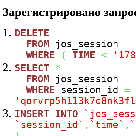
Зарегистрировано запрос
DELETE
FROM
jos_session
WHERE
(
TIME
<
'178
SELECT
*
FROM
jos_session
WHERE
session_id
=
'qorvrp5h113k7o8nk3fl
INSERT
INTO
`jos_sess
`session_id`
,
`time`
,
`
)