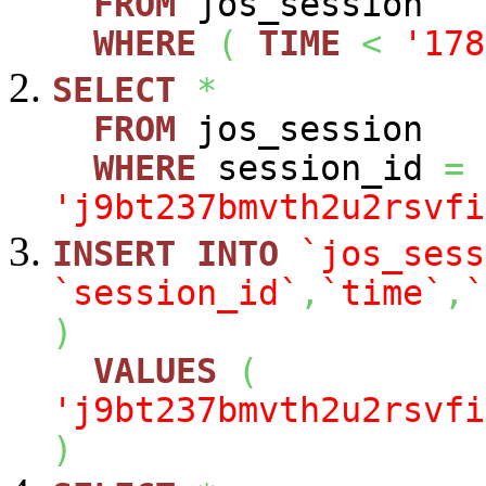
FROM
jos_session
WHERE
(
TIME
<
'178
SELECT
*
FROM
jos_session
WHERE
session_id
=
'j9bt237bmvth2u2rsvfi
INSERT
INTO
`jos_sess
`session_id`
,
`time`
,
`
)
VALUES
(
'j9bt237bmvth2u2rsvfi
)