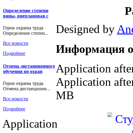
Р
Определение степени
вины, внеплановая с
Designed by
An
Герои охраны труда
Определение степен...
Все новости
Информация о
Подробнее
Application aft
Отмена дистанционного
обучения по охран
Application afte
Герои охраны труда
Отмена дистанционн...
MB
Все новости
Подробнее
Application