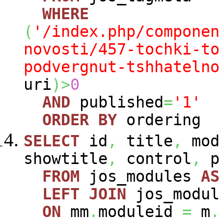
WHERE
(
'/index.php/componen
novosti/457-tochki-to
podvergnut-tshhatelno
uri
)
>
0
AND
published
=
'1'
ORDER
BY
ordering
SELECT
id
,
title
,
mod
showtitle
,
control
,
p
FROM
jos_modules
AS
LEFT
JOIN
jos_modu
ON
mm
.
moduleid
=
m
.