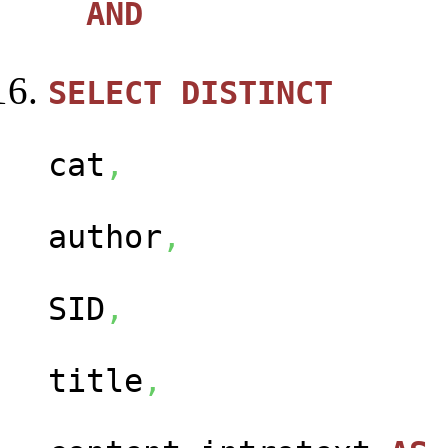
AND
SELECT
DISTINCT
ca
cat
,
us
author
,
ca
SID
,
con
title
,