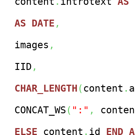
content
.
introtext
AS
con
AS
DATE
,
cont
images
,
con
IID
,
CHAR_LENGTH
(
content
.
a
CONCAT_WS
(
":"
,
conten
ELSE
content
.
id
END
A