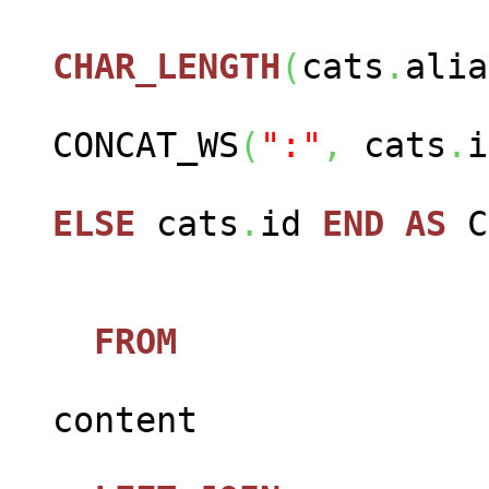
CHAR_LENGTH
(
cats
.
alia
CONCAT_WS
(
":"
,
cats
.
i
ELSE
cats
.
id
END
AS
FROM
jos_c
content