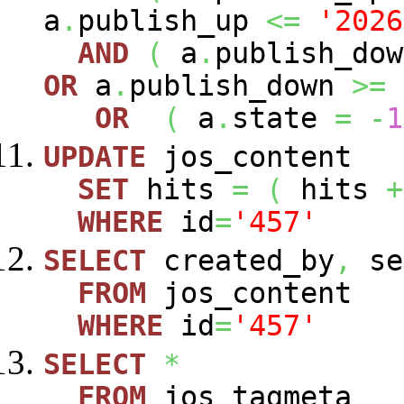
a
.
publish_up
<=
'2026
AND
(
a
.
publish_do
OR
a
.
publish_down
>=
OR
(
a
.
state
=
-
1
UPDATE
jos_content
SET
hits
=
(
hits
+
WHERE
id
=
'457'
SELECT
created_by
,
se
FROM
jos_content
WHERE
id
=
'457'
SELECT
*
FROM
jos_tagmeta