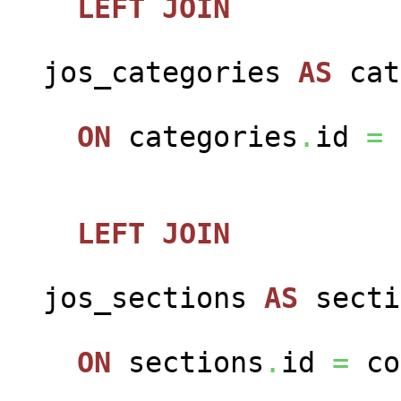
LEFT
JOIN
jos_categories
AS
cat
ON
categories
.
id
=
LEFT
JOIN
jos_sections
AS
secti
ON
sections
.
id
=
co