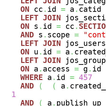
LEFT
JOIN
jos_cate
ON
cc
.
id
=
a
.
catid
LEFT
JOIN
jos_sect
ON
s
.
id
=
cc
.
SECTIO
AND
s
.
scope
=
"cont
LEFT
JOIN
jos_user
ON
u
.
id
=
a
.
created
LEFT
JOIN
jos_grou
ON
a
.
access
=
g
.
id
WHERE
a
.
id
=
457
AND
(
(
a
.
created
1
AND
(
a
.
publish_up