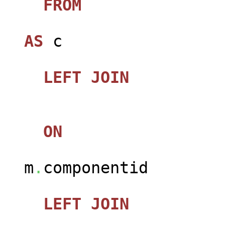
FROM
jos_ca
AS
c
LEFT
JOIN
jos_
ON
m
.
componentid
LEFT
JOIN
jos_c