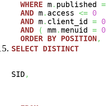
WHERE
m
.
published
=
AND
m
.
access
<=
0
AND
m
.
client_id
=
0
AND
(
mm
.
menuid
=
0
ORDER
BY
POSITION
,
SELECT
DISTINCT
SID
,