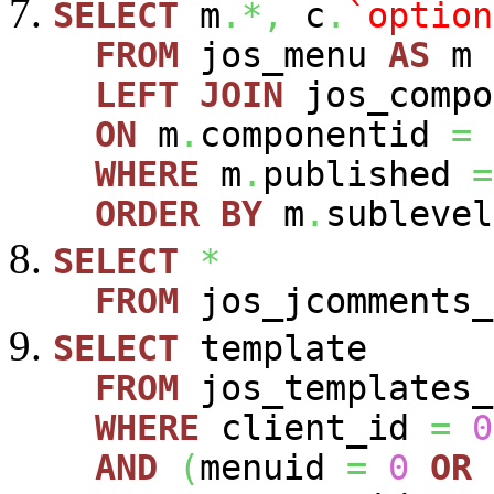
SELECT
m
.*,
c
.
`option
FROM
jos_menu
AS
m
LEFT
JOIN
jos_comp
ON
m
.
componentid
=
WHERE
m
.
published
=
ORDER
BY
m
.
sublevel
SELECT
*
FROM
jos_jcomments_
SELECT
template
FROM
jos_templates_
WHERE
client_id
=
0
AND
(
menuid
=
0
OR