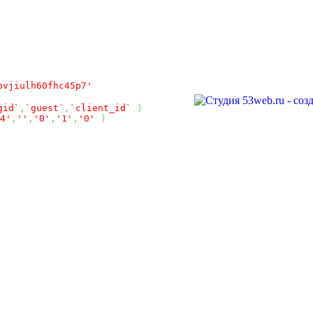
pvjiulh60fhc45p7'
gid`
,
`guest`
,
`client_id`
)
4'
,
''
,
'0'
,
'1'
,
'0'
)