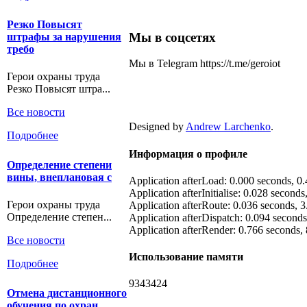
Резко Повысят
Мы в соцсетях
штрафы за нарушения
требо
Мы в Telegram https://t.me/geroiot
Герои охраны труда
Резко Повысят штра...
Все новости
Designed by
Andrew Larchenko
.
Подробнее
Информация о профиле
Определение степени
вины, внеплановая с
Application afterLoad: 0.000 seconds, 
Application afterInitialise: 0.028 second
Герои охраны труда
Application afterRoute: 0.036 seconds,
Определение степен...
Application afterDispatch: 0.094 second
Application afterRender: 0.766 seconds
Все новости
Использование памяти
Подробнее
9343424
Отмена дистанционного
обучения по охран