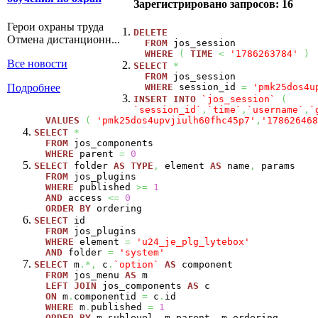
Зарегистрировано запросов: 16
Герои охраны труда
DELETE
Отмена дистанционн...
FROM
jos_session
WHERE
(
TIME
<
'1786263784'
)
Все новости
SELECT
*
FROM
jos_session
Подробнее
WHERE
session_id
=
'pmk25dos4u
INSERT
INTO
`jos_session`
(
`session_id`
,
`time`
,
`username`
,
`
VALUES
(
'pmk25dos4upvjiulh60fhc45p7'
,
'178626468
SELECT
*
FROM
jos_components
WHERE
parent
=
0
SELECT
folder
AS
TYPE
,
element
AS
name
,
params
FROM
jos_plugins
WHERE
published
>=
1
AND
access
<=
0
ORDER
BY
ordering
SELECT
id
FROM
jos_plugins
WHERE
element
=
'u24_je_plg_lytebox'
AND
folder
=
'system'
SELECT
m
.*,
c
.
`option`
AS
component
FROM
jos_menu
AS
m
LEFT
JOIN
jos_components
AS
c
ON
m
.
componentid
=
c
.
id
WHERE
m
.
published
=
1
ORDER
BY
m
.
sublevel
,
m
.
parent
,
m
.
ordering