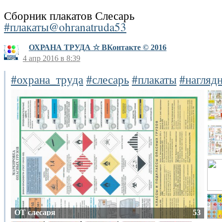
Сборник плакатов Слесарь
#плакаты@ohranatruda53
ОХРАНА ТРУДА ☆ ВКонтакте © 2016
4 апр 2016 в 8:39
#охрана_труда
#слесарь
#плакаты
#нагляд
ОТ слесаря
53