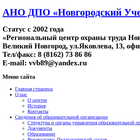
АНО ДПО «Новгородский Учеб
Статус c 2002 года
«Региональный центр охраны труда Нов
Великий Новгород, ул.Яковлева, 13, офи
Тел/факс: 8 (8162) 73 86 86
E-mail: vvb89@yandex.ru
Меню сайта
Главная страница
О нас
О центре
История
Контакты
Сведения об образовательной организации
Структура и органы управления образовательной о
Документы
Образование
Руководство. Педагогический состав