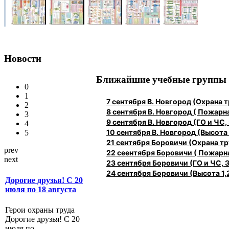
Новости
Ближайшие учебные группы
0
1
7 сентября В. Новгород (Охрана
2
8 сентября В. Новгород ( Пожарн
3
9 сентября В. Новгород (ГО и ЧС,
4
10 сентября В. Новгород (Высота 1
5
21 сентября Боровичи (Охрана 
prev
22 сеентября Боровичи ( Пожарн
next
23 сентября Боровичи (ГО и ЧС, 
24 сентября Боровичи (Высота 1,2
Дорогие друзья! С 20
июля по 18 августа
Герои охраны труда
Дорогие друзья! С 20
июля по...