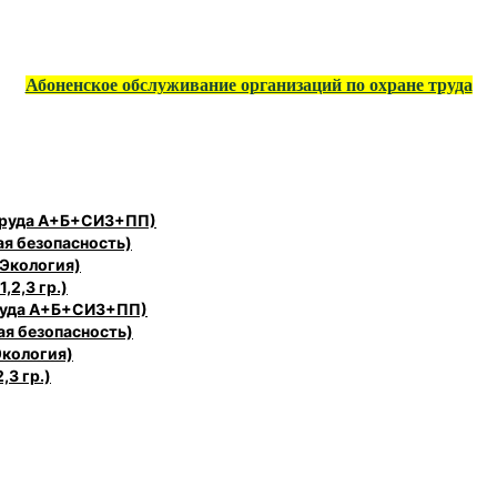
Абоненское обслуживание организаций по охране труда
 труда А+Б+СИЗ+ПП)
ая безопасность)
 Экология)
,2,3 гр.)
труда А+Б+СИЗ+ПП)
ая безопасность)
Экология)
,3 гр.)