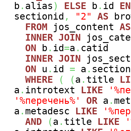
b
.
alias
)
ELSE
b
.
id
EN
sectionid
,
"2"
AS
bro
FROM
jos_content
AS
INNER
JOIN
jos_cat
ON
b
.
id
=
a
.
catid
INNER
JOIN
jos_sec
ON
u
.
id
=
a
.
section
WHERE
(
(
a
.
title
LI
a
.
introtext
LIKE
'%пе
'%перечень%'
OR
a
.
me
a
.
metadesc
LIKE
'%пер
AND
(
a
.
title
LIKE
'