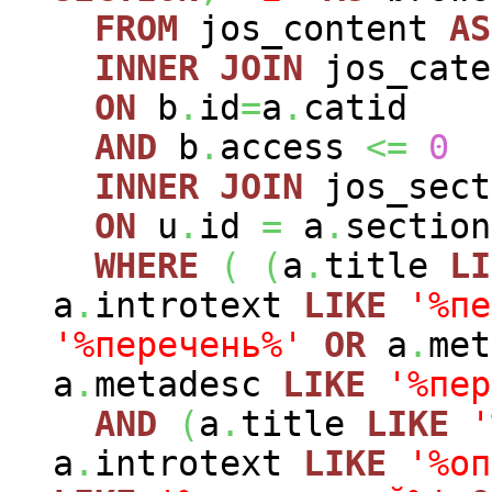
FROM
jos_content
AS
INNER
JOIN
jos_cat
ON
b
.
id
=
a
.
catid
AND
b
.
access
<=
0
INNER
JOIN
jos_sec
ON
u
.
id
=
a
.
section
WHERE
(
(
a
.
title
LI
a
.
introtext
LIKE
'%пе
'%перечень%'
OR
a
.
me
a
.
metadesc
LIKE
'%пер
AND
(
a
.
title
LIKE
'
a
.
introtext
LIKE
'%оп