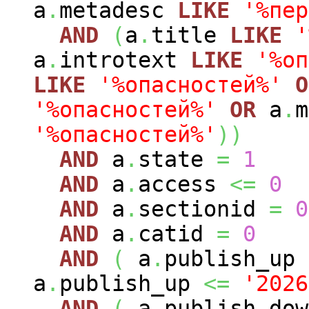
a
.
metadesc
LIKE
'%пер
AND
(
a
.
title
LIKE
'
a
.
introtext
LIKE
'%оп
LIKE
'%опасностей%'
O
'%опасностей%'
OR
a
.
'%опасностей%'
)
)
AND
a
.
state
=
1
AND
a
.
access
<=
0
AND
a
.
sectionid
=
0
AND
a
.
catid
=
0
AND
(
a
.
publish_up
a
.
publish_up
<=
'2026
AND
(
a
.
publish_do