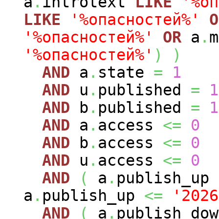
a
.
introtext
LIKE
'%оп
LIKE
'%опасностей%'
O
'%опасностей%'
OR
a
.
'%опасностей%'
)
)
AND
a
.
state
=
1
AND
u
.
published
=
1
AND
b
.
published
=
1
AND
a
.
access
<=
0
AND
b
.
access
<=
0
AND
u
.
access
<=
0
AND
(
a
.
publish_up
a
.
publish_up
<=
'2026
AND
(
a
.
publish_do