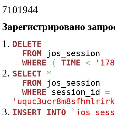
7101944
Зарегистрировано запрос
DELETE
FROM
jos_session
WHERE
(
TIME
<
'178
SELECT
*
FROM
jos_session
WHERE
session_id
=
'uquc3ucr8m8sfhmlrirk
INSERT
INTO
`jos_sess