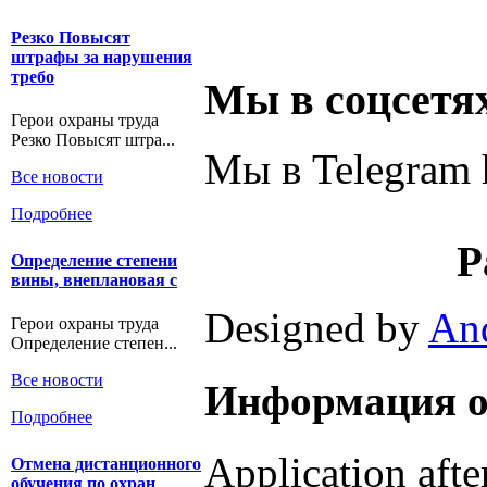
Резко Повысят
штрафы за нарушения
требо
Мы в соцсетя
Герои охраны труда
Резко Повысят штра...
Мы в Telegram h
Все новости
Подробнее
Р
Определение степени
вины, внеплановая с
Designed by
An
Герои охраны труда
Определение степен...
Все новости
Информация о
Подробнее
Application aft
Отмена дистанционного
обучения по охран