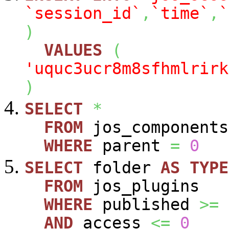
`session_id`
,
`time`
,
`
)
VALUES
(
'uquc3ucr8m8sfhmlrirk
)
SELECT
*
FROM
jos_components
WHERE
parent
=
0
SELECT
folder
AS
TYPE
FROM
jos_plugins
WHERE
published
>=
AND
access
<=
0