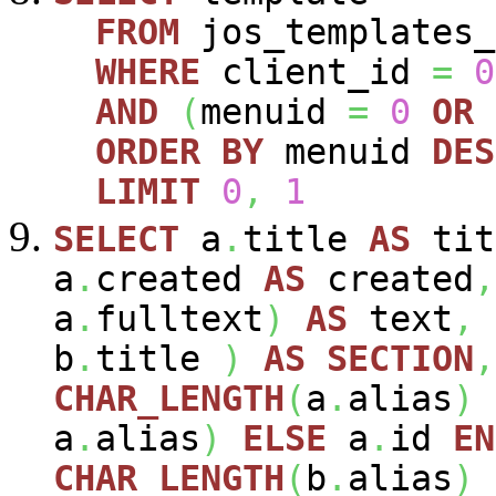
FROM
jos_templates_
WHERE
client_id
=
0
AND
(
menuid
=
0
OR
ORDER
BY
menuid
DES
LIMIT
0
,
1
SELECT
a
.
title
AS
tit
a
.
created
AS
created
,
a
.
fulltext
)
AS
text
,
b
.
title
)
AS
SECTION
,
CHAR_LENGTH
(
a
.
alias
)
a
.
alias
)
ELSE
a
.
id
EN
CHAR_LENGTH
(
b
.
alias
)