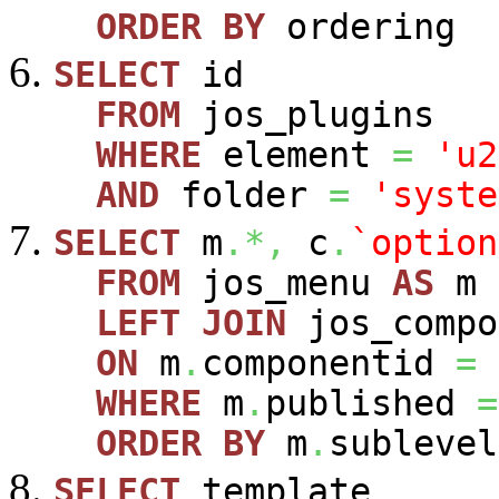
ORDER
BY
ordering
SELECT
id
FROM
jos_plugins
WHERE
element
=
'u2
AND
folder
=
'syste
SELECT
m
.*,
c
.
`option
FROM
jos_menu
AS
m
LEFT
JOIN
jos_comp
ON
m
.
componentid
=
WHERE
m
.
published
=
ORDER
BY
m
.
sublevel
SELECT
template