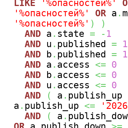
LIKE
'%опасностей%'
O
'%опасностей%'
OR
a
.
'%опасностей%'
)
)
AND
a
.
state
=
-
1
AND
u
.
published
=
1
AND
b
.
published
=
1
AND
a
.
access
<=
0
AND
b
.
access
<=
0
AND
u
.
access
<=
0
AND
(
a
.
publish_up
a
.
publish_up
<=
'2026
AND
(
a
.
publish_do
OR
a
.
publish_down
>=