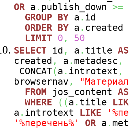
OR
a
.
publish_down
>=
GROUP
BY
a
.
id
ORDER
BY
a
.
created
LIMIT
0
,
50
SELECT
id
,
a
.
title
AS
created
,
a
.
metadesc
,
CONCAT
(
a
.
introtext
,
browsernav
,
"Материал
FROM
jos_content
AS
WHERE
(
(
a
.
title
LIK
a
.
introtext
LIKE
'%пе
'%перечень%'
OR
a
.
me